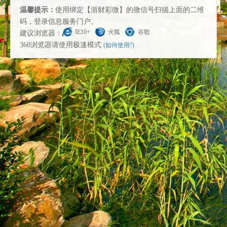
温馨提示：
使用绑定【浙财彩微】的微信号扫描上面的二维
码，登录信息服务门户。
IE10+
火狐
谷歌
建议浏览器：
360浏览器请使用极速模式
(如何使用?)