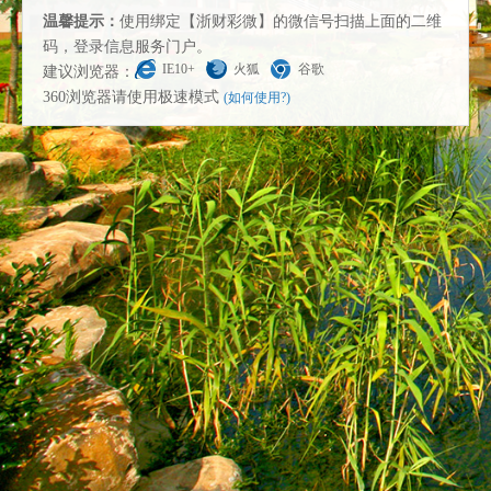
温馨提示：
使用绑定【浙财彩微】的微信号扫描上面的二维
码，登录信息服务门户。
IE10+
火狐
谷歌
建议浏览器：
360浏览器请使用极速模式
(如何使用?)