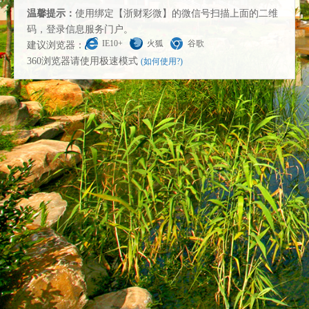
温馨提示：
使用绑定【浙财彩微】的微信号扫描上面的二维
码，登录信息服务门户。
IE10+
火狐
谷歌
建议浏览器：
360浏览器请使用极速模式
(如何使用?)