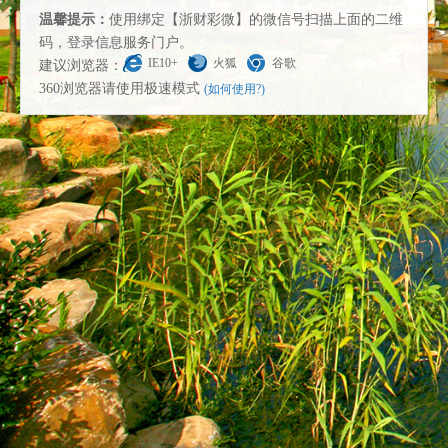
温馨提示：
使用绑定【浙财彩微】的微信号扫描上面的二维
码，登录信息服务门户。
IE10+
火狐
谷歌
建议浏览器：
360浏览器请使用极速模式
(如何使用?)