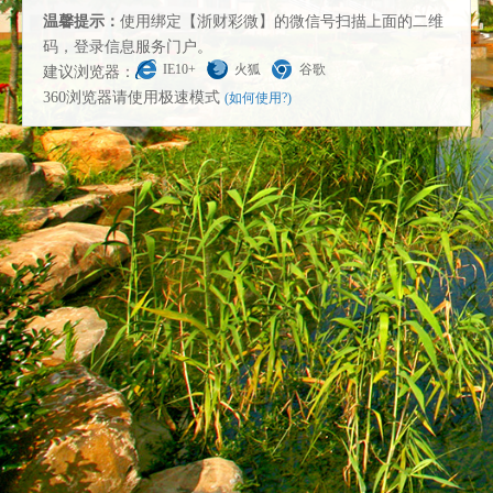
温馨提示：
使用绑定【浙财彩微】的微信号扫描上面的二维
码，登录信息服务门户。
IE10+
火狐
谷歌
建议浏览器：
360浏览器请使用极速模式
(如何使用?)